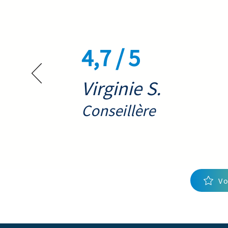
4,7 / 5
Virginie S.
Conseillère
Vo