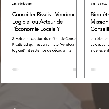
2 min de lecture
3 min de lectur
Conseiller Rivalis : Vendeur de
Bien-êt
Logiciel ou Acteur de
Mission
l'Économie Locale ?
Conseill
Si votre perception du métier de Conseiller
Le rôle de c
Rivalis est qu'il est un simple "vendeur de
être et sens
logiciel" , il est temps de découvrir la...
aide les en
développer 
ainsi direc
dynamisme 
gratifiant 
son activit
positif sur
leurs équipes. Rivalis place l'hu
proximité 