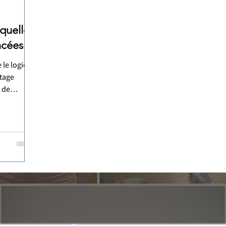
 quelles
ncées ?
le logiciel
otage
e de
aux de bord
 et
 un
n
 d'optimiser