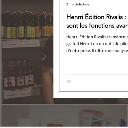
2 min de lecture
Henrri Édition Rivalis :
sont les fonctions ava
Henrri Édition Rivalis transforme 
gratuit Henrri en un outil de pil
d'entreprise. Il offre une analys
rentabilité des devis, des table
avancés avec suivi en temps réel
projections, des simulateurs
(investissement, embauche), et
accompagnement humain par u
conseiller Rivalis. L'objectif est
la rentabilité et la croissance de
l'entreprise.