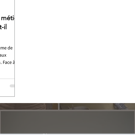
e métier
-il
orme de
 aux
. Face à