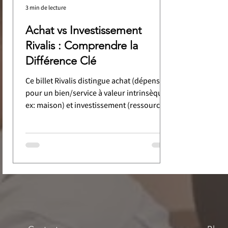
3 min de lecture
Achat vs Investissement
Rivalis : Comprendre la
Différence Clé
Ce billet Rivalis distingue achat (dépense
pour un bien/service à valeur intrinsèque,
ex: maison) et investissement (ressources
allouées pour un gain futur). La licence
Rivalis est un investissement stratégique,
un outil de pilotage et d'expertise pour
générer des profits. La rentabilité est
rapide (dès le 3ème client), permettant une
croissance exponentielle des revenus. La
valeur se mesure par le retour sur
investissement, non le coût, transformant
la dépense en catalyseur