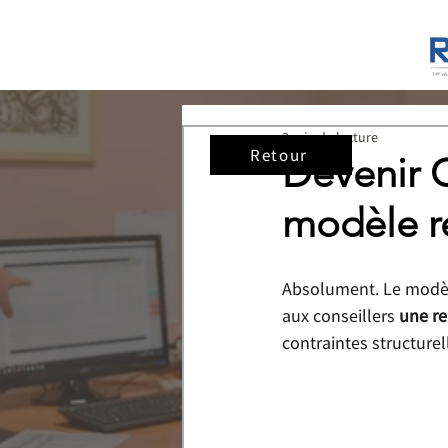
3 min de lecture
Retour
Devenir C
modèle r
Absolument. Le modèle
aux conseillers 
une re
contraintes structurel