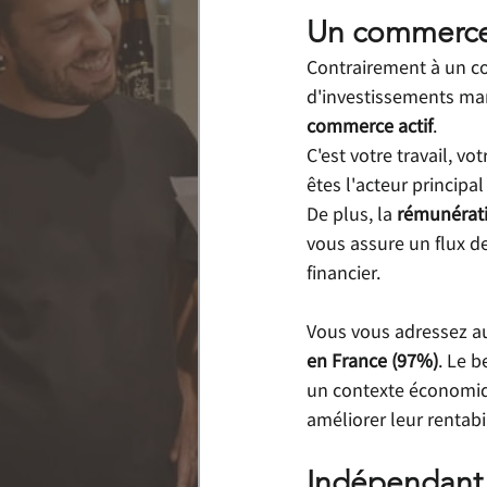
Un commerce 
Contrairement à un c
d'investissements mark
commerce actif
.
C'est votre travail, v
êtes l'acteur principa
De plus, la 
rémunérati
vous assure un flux de
financier.
Vous vous adressez au
en France (97%)
. Le b
un contexte économiq
améliorer leur rentabi
Indépendant, 