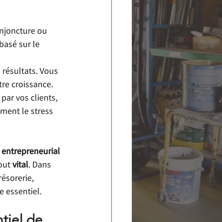
njoncture ou 
basé sur le 
 résultats. Vous 
tre croissance. 
ar vos clients, 
ement le stress 
 entrepreneurial 
out 
vital
. Dans 
ésorerie, 
e essentiel.
tiel de 