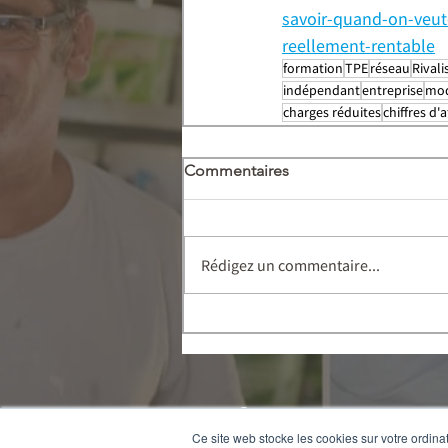
savoir-quand-on-veut-
reellement-rentable
formation
TPE
réseau
Rivali
indépendant
entreprise
mod
charges réduites
chiffres d'a
Commentaires
Rédigez un commentaire...
Contactez-nous
Ce site web stocke les cookies sur votre ordina
Mentions légales