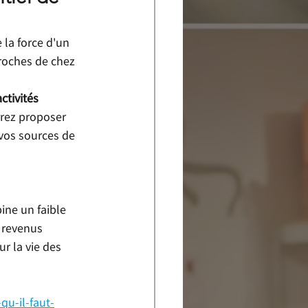
 la force d'un 
roches de chez 
ctivités 
rrez proposer 
i vos sources de 
ine un faible 
 revenus 
ur la vie des 
qu-il-faut-