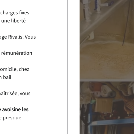
charges fixes 
 une liberté 
age Rivalis. Vous 
re rémunération 
omicile, chez 
 bail 
aîtrisée, vous 
 avoisine les 
me presque 