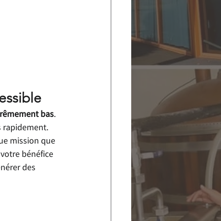
essible
extrêmement bas
. 
s rapidement.
que mission que 
votre bénéfice 
nérer des 
 