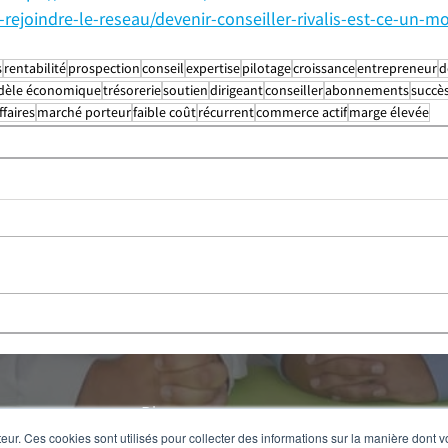
rejoindre-le-reseau/devenir-conseiller-rivalis-est-ce-un-m
s
rentabilité
prospection
conseil
expertise
pilotage
croissance
entrepreneur
d
èle économique
trésorerie
soutien
dirigeant
conseiller
abonnements
succès
ffaires
marché porteur
faible coût
récurrent
commerce actif
marge élevée
Blog
teur. Ces cookies sont utilisés pour collecter des informations sur la manière dont 
Témoignages Conseillers Rivalis