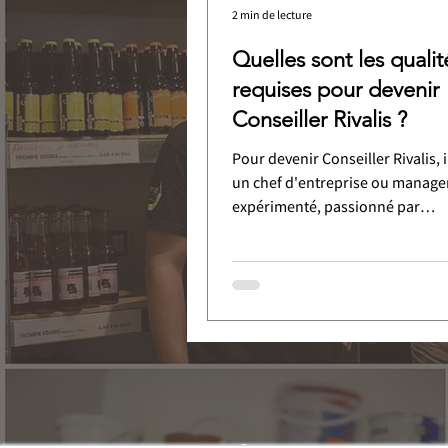
2 min de lecture
Quelles sont les qualit
requises pour devenir
Conseiller Rivalis ?
Pour devenir Conseiller Rivalis, i
un chef d'entreprise ou manage
expérimenté, passionné par
l'accompagnement humain des
entrepreneurs. Vous devez poss
compétences opérationnelles en
d'entreprise, être disponible et 
proximité relationnelle, agissa
un copilote pour la réussite de v