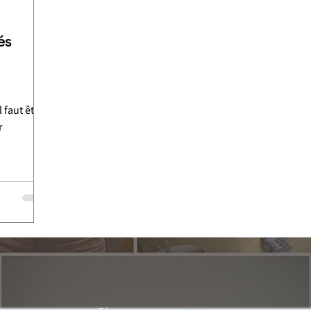
és
l faut être
r
éder des
 pilotage
axé sur la
nt comme
os clients.