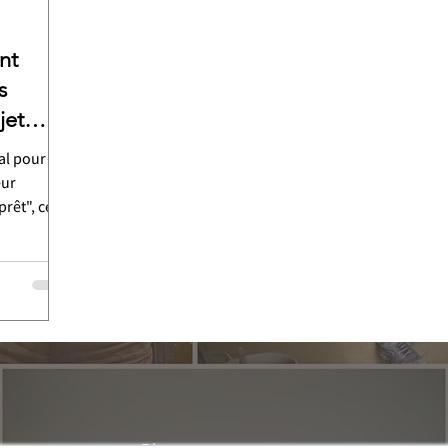
nt
s
jet
al pour de
eur
rêt", ce
 de risque.
roposer à
n projet.
lan solide
 attractif,
s
e
rtunité,
réussite.