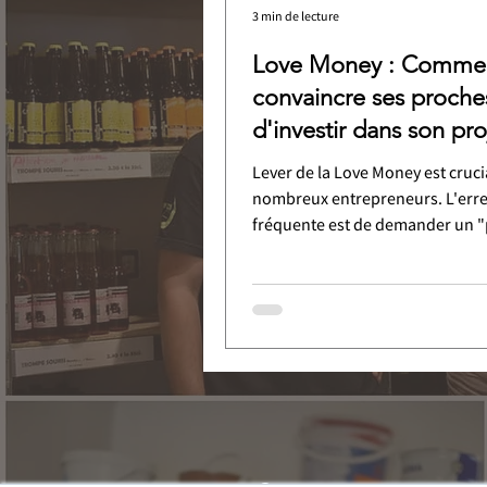
3 min de lecture
Love Money : Comme
convaincre ses proche
d'investir dans son pro
d'entreprise ?
Lever de la Love Money est cruci
nombreux entrepreneurs. L'err
fréquente est de demander un "p
qui crée une posture de dette et
La bonne approche consiste à p
ses proches d'"investir" dans so
Cela nécessite de présenter un p
et, surtout, d'offrir un rendement
supérieur à celui des placement
bancaires (ex: 6%). Cette postur
transforme la demande en oppo
engage votre proche dans votre 